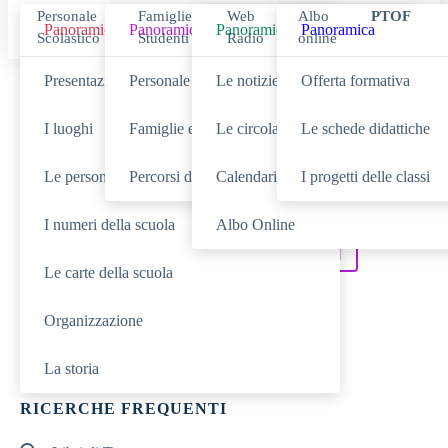
Personale
Famiglie
Web
Albo
PTOF
Panoramica
Panoramica
Panoramica
Panoramica
Scolastico
Studenti
Radio
online
Presentazione
Personale scolastico
Le notizie
Offerta formativa
Cerca
I luoghi
Famiglie e studenti
Le circolari
Le schede didattiche
Le persone
Percorsi di studio
Calendario eventi
I progetti delle classi
SCUOLA
Cerca nella sezione
I numeri della scuola
Albo Online
NOVITÀ
SERVIZI
Cerca tra le
Cerca nei
Le carte della scuola
DIDATTICA
Cerca nella
Organizzazione
TUTTO IL SITO
Cerca in
La storia
RICERCHE FREQUENTI